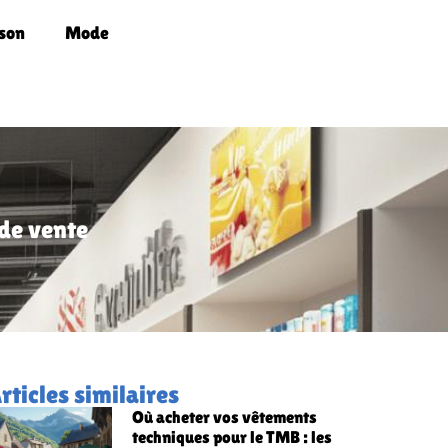
son
Mode
 de vente
rticles similaires
Où acheter vos vêtements
techniques pour le TMB : les