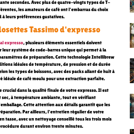
xante secondes. Avec plus de quatre-vingts types de T-
érentes, les amateurs de café ont l'embarras du choix
 à leurs préférences gustatives.
s dosettes Tassimo d'expresso
ial expresso
, plusieurs éléments essentiels doivent
ar leur système de code-barres unique qui permet à la
paramètres de préparation. Cette technologie Intellibrew
ditions idéales de température, de pression et de durée
lon les types de boissons, avec des packs allant de huit à
é idéale de café moulu pour une extraction parfaite.
crucial dans la qualité finale de votre expresso. Il est
 sec, à température ambiante, tout en vérifiant
emballage. Cette attention aux détails garantit que les
aration. Par ailleurs, l'entretien régulier de votre
n tasse, avec un nettoyage conseillé tous les trois mois
 procédure durant environ trente minutes.