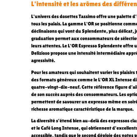
L'intensité et les arômes des différe
L'univers des dosettes Tassimo offre une palette d
tous les palais. La gamme L'OR se positionne comme
déclinaisons qui vont du Splendente, plus délicat, 
graduation permet aux consommateurs de sélection
leurs attentes. Le L'OR Espresso Splendente offre u
Delizioso propose une intensité intermédiaire appr
agressivité.
Pour les amateurs qui souhaitent varier les plaisir
des formats généreux comme le L'OR XL Intense dis
quatre-vingt-dix-neuf. Cette référence figure d'ai
de son succès auprès des consommateurs. Les opti
permettent de savourer un expresso même en soirée
richesse aromatique caractéristique de la marque.
La diversité s'étend bien au-delà des expressos cl
et le Café Long Intense, qui obtiennent d'excellent
accessible, tandis que le second déploie des notes