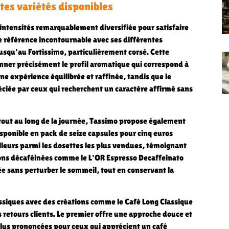
ntes variétés disponibles
'intensités remarquablement diversifiée pour satisfaire
 référence incontournable avec ses différentes
jusqu'au Fortissimo, particulièrement corsé. Cette
ner précisément le profil aromatique qui correspond à
ne expérience équilibrée et raffinée, tandis que le
éciée par ceux qui recherchent un caractère affirmé sans
s tout au long de la journée, Tassimo propose également
ponible en pack de seize capsules pour cinq euros
lleurs parmi les dosettes les plus vendues, témoignant
ons décaféinées comme le L'OR Espresso Decaffeinato
 sans perturber le sommeil, tout en conservant la
assiques avec des créations comme le Café Long Classique
s retours clients. Le premier offre une approche douce et
 plus prononcées pour ceux qui apprécient un café