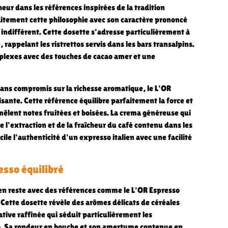
eur dans les références inspirées de la tradition
faitement cette philosophie avec son caractère prononcé
s indifférent. Cette dosette s'adresse particulièrement à
rappelant les ristrettos servis dans les bars transalpins.
plexes avec des touches de cacao amer et une
sans compromis sur la richesse aromatique, le L'OR
sante. Cette référence équilibre parfaitement la force et
mêlent notes fruitées et boisées. La crema généreuse qui
l'extraction et de la fraîcheur du café contenu dans les
le l'authenticité d'un expresso italien avec une facilité
esso équilibré
 en reste avec des références comme le L'OR Espresso
e. Cette dosette révèle des arômes délicats de céréales
ative raffinée qui séduit particulièrement les
. Sa rondeur en bouche et son amertume contenue en